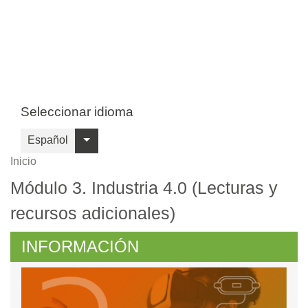
Pasar
al
contenido
principal
Seleccionar idioma
Español
Sobrescribir
Inicio
Módulo 3. Industria 4.0 (Lecturas y
enlaces
recursos adicionales)
de
ayuda
INFORMACIÓN
a
la