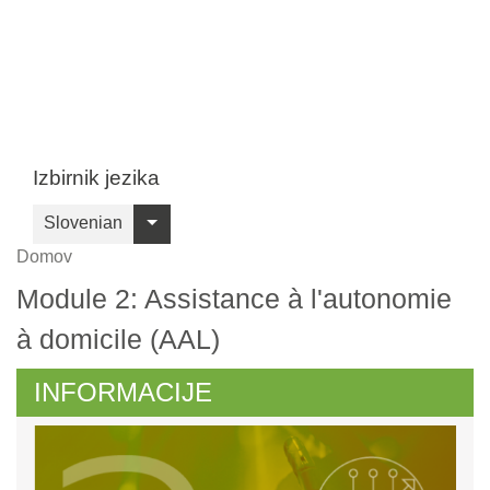
Skip
to
main
content
Izbirnik jezika
Slovenian
Breadcrumb
Domov
Module 2: Assistance à l'autonomie
à domicile (AAL)
INFORMACIJE